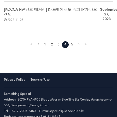
[KOCCA N콘텐츠 매거진] K-포맷에서도 슈퍼 IP가 나오
Septemb
려면
27,
2023
2023-11-06
1
2
3
4
5
Privacy Policy
Terms of Use
Something Special
Address : (07547) A-1705 Bldg., Woorim BlueNine Biz Center, Yangcheon-ro
583, Gangseo-gu, Seoul, Korea
Tel : +82-2-2093-7460
E-mail:sspecial@sspecial.co.kr
Business license number :
379-87-01376