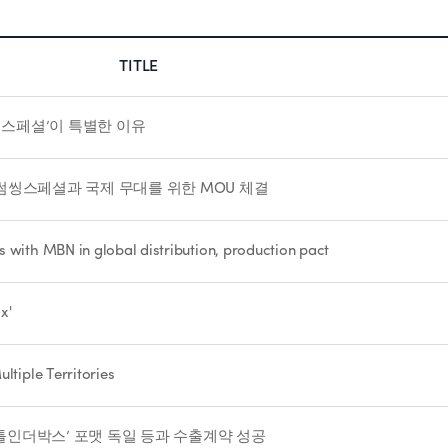
TITLE
씽스페셜’이 특별한 이유
 썸씽스페셜과 국제 무대를 위한 MOU 체결
 with MBN in global distribution, production pact
x'
ltiple Territories
배틀인더박스’ 포맷 독일 등과 수출계약 성공