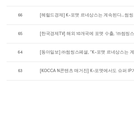
66
[헤럴드경제] K-포맷 르네상스는 계속된다…썸씽스
65
[한국경제TV] 해외 10개국에 포맷 수출, '㈜썸
64
[동아일보] ㈜썸씽스페셜, “K-포맷 르네상스는 
63
[KOCCA N콘텐츠 매거진] K-포맷에서도 슈퍼 I