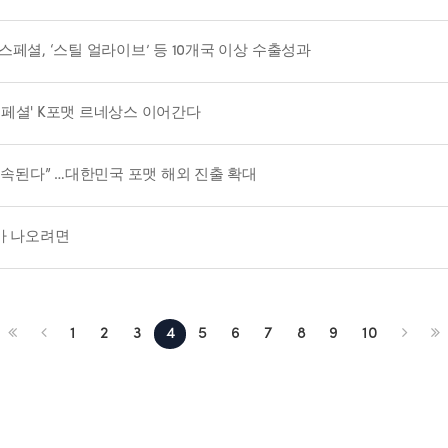
페셜, ‘스틸 얼라이브’ 등 10개국 이상 수출성과
씽스페셜' K포맷 르네상스 이어간다
계속된다” …대한민국 포맷 해외 진출 확대
P가 나오려면
1
2
3
4
5
6
7
8
9
10