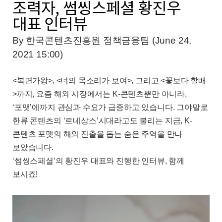
조력자, 썸씽스페셜 황진우
대표 인터뷰
By 한국콘텐츠진흥원 정책금융팀 (June 24,
2021 15:00)
<
복면가왕
>, <
너의 목소리가 보여
>,
그리고
<
꽃보다 할배
>
까지
,
요즘 해외 시장에서는
K-
콘텐츠뿐만 아니라
,
‘
포맷
’
에까지 관심과 수요가 급증하고 있습니다
.
그야말로
한류 콘텐츠의
‘
르네상스
’
시대라고도 불리는 지금
, K-
콘텐츠 포맷의 해외 진출을 돕는 숨은 주역을 만나
보았습니다
.
‘
썸씽스페셜
’
의 황진우 대표와 진행한 인터뷰
,
함께
보시죠
!