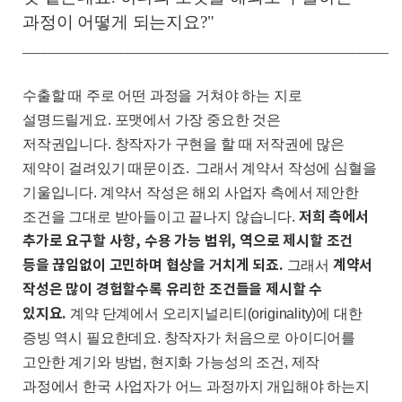
과정이 어떻게 되는지요?"
______________________________________________________
수출할 때 주로 어떤 과정을 거쳐야 하는 지로
설명드릴게요
.
포맷에서 가장 중요한 것은
저작권입니다
.
창작자가 구현을 할 때 저작권에 많은
제약이 걸려있기 때문이죠
.
그래서 계약서 작성에 심혈을
기울입니다
.
계약서 작성은 해외 사업자 측에서 제안한
저희 측에서
조건을 그대로 받아들이고 끝나지 않습니다
.
추가로 요구할 사항
,
수용 가능 범위
,
역으로 제시할 조건
등을 끊임없이 고민하며 협상을 거치게 되죠
.
계약서
그래서
작성은 많이 경험할수록 유리한 조건들을 제시할 수
있지요
.
계약 단계에서 오리지널리티
(originality)
에 대한
증빙 역시 필요한데요
.
창작자가 처음으로 아이디어를
고안한 계기와 방법
,
현지화 가능성의 조건
,
제작
과정에서 한국 사업자가 어느 과정까지 개입해야 하는지