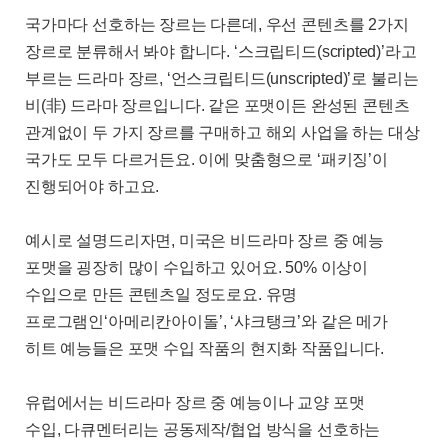
국가마다 선호하는 장르는 다른데
,
우선 콘텐츠를
2
가지
장르로 분류해서 봐야 합니다
. ‘
스크립티드
(scripted)’
라고
부르는 드라마 장르
, ‘
언스크립티드
(unscripted)’
로 불리는
비
(
非
)
드라마 장르입니다
.
같은 포맷이든 완성된 콘텐츠
관계없이 두 가지 장르를 구매하고 해외 사업을 하는 대상
국가도 모두 다르거든요
.
이에 맞춤형으로
‘
패키징
’
이
진행되어야 하고요
.
예시로 설명드리자면
,
미국은 비드라마 장르 중 예능
포맷을 굉장히 많이 수입하고 있어요
. 50%
이상이
수입으로 만든 콘텐츠일 정도로요
.
유명
프로그램인
‘
아메리칸아이돌
’, ‘
샤크탱크
’
와 같은 메가
히트 예능들은 포맷 수입 작품의 현지화 작품입니다
.
유럽에서는 비드라마 장르 중 예능이나 교양 포맷
수입
,
다큐멘터리는 공동제작
/
협업 방식을 선호하는