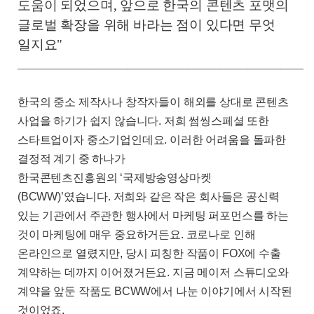
도움이 되었으며, 앞으로 한국의 콘텐츠 포맷의
글로벌 확장을 위해 바라는 점이 있다면 무엇
일지요"
______________________________________________________
한국의 중소 제작사나 창작자들이 해외를 상대로 콘텐츠
사업을 하기가 쉽지 않습니다
.
저희 썸씽스페셜 또한
스타트업이자 중소기업인데요
.
이러한 어려움을 돌파한
결정적 계기 중 하나가
한국콘텐츠진흥원의
‘
국제방송영상마켓
(BCWW)’
였습니다
.
저희와 같은 작은 회사들은 공신력
있는 기관에서 주관한 행사에서 마케팅 퍼포먼스를 하는
것이 마케팅에 매우 중요하거든요
.
코로나로 인해
온라인으로 열렸지만
,
당시 피칭한 작품이
FOX
에 수출
계약하는 데까지 이어졌거든요
.
지금 메이저 스튜디오와
계약을 앞둔 작품도
BCWW
에서 나눈 이야기에서 시작된
것이었죠
.