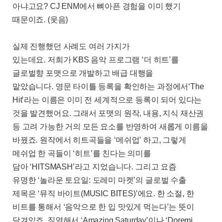
아냐고요
? CJ ENM
에서 뼈아픈 경험을 이미 했기
때문이죠
. (
웃음
)
실제 진행했던 사례도 여러 가지가
있는데요
.
저희가
KBS
음악 프로그램
‘
더 히트
’
를
글로벌향 포맷으로 개발하고 배급 대행을
맡았습니다
.
영문 타이틀 등록을 확인하는 과정에서
‘The
Hit’
라는 이름은 이미 전 세계적으로 등록이 되어 있다는
것을 발견했어요
.
그래서 포맷의 원작
,
내용
,
지식 재산권
등 고려 가능한 거의 모든 요소를 반영하여 새롭게 이름을
바꿨죠
.
원작에서 히트곡들을
‘
메쉬업
’
하고
,
그렇게
메쉬업 한 곡들이
‘
히트
’
를 친다는 의미를
담아
‘HITSMASH’
라고 지었습니다
.
그리고 요즘
유명한
‘
놀라운 토요일
:
도레미 마켓
’
의 글로벌 수출
제목은
‘
뮤직 바이트
(MUSIC BITES)’
에요
.
한 소절
,
한
비트를 통해서
‘
음악으로 한 입 맛있게 먹는다
’
는 뜻이
담겨있죠
.
직역해서
‘Amazing Saturday’
이나
‘Doremi