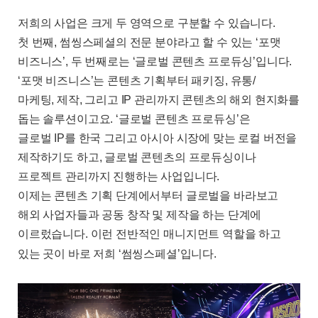
저희의 사업은 크게 두 영역으로 구분할 수 있습니다
.
첫 번째
,
썸씽스페셜의 전문 분야라고 할 수 있는
‘
포맷
비즈니스
’,
두 번째로는
‘
글로벌 콘텐츠 프로듀싱
’
입니다
.
‘
포맷 비즈니스
’
는 콘텐츠 기획부터 패키징
,
유통
/
마케팅
,
제작
,
그리고
IP
관리까지 콘텐츠의 해외 현지화를
돕는 솔루션이고요
. ‘
글로벌 콘텐츠 프로듀싱
’
은
글로벌
IP
를 한국 그리고 아시아 시장에 맞는 로컬 버전을
제작하기도 하고
,
글로벌 콘텐츠의 프로듀싱이나
프로젝트 관리까지 진행하는 사업입니다
.
이제는 콘텐츠 기획 단계에서부터 글로벌을 바라보고
해외 사업자들과 공동 창작 및 제작을 하는 단계에
이르렀습니다
.
이런 전반적인 매니지먼트 역할을 하고
있는 곳이 바로 저희
‘
썸씽스페셜
’
입니다
.