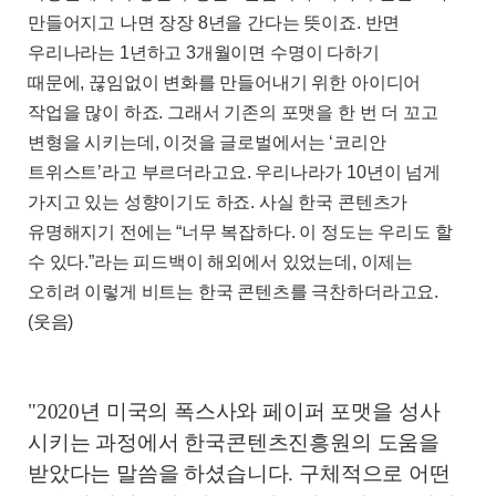
만들어지고 나면 장장
8
년을 간다는 뜻이죠
.
반면
우리나라는
1
년하고
3
개월이면 수명이 다하기
때문에
,
끊임없이 변화를 만들어내기 위한 아이디어
작업을 많이 하죠
.
그래서 기존의 포맷을 한 번 더 꼬고
변형을 시키는데
,
이것을 글로벌에서는
‘
코리안
트위스트
’
라고 부르더라고요
.
우리나라가
10
년이 넘게
가지고 있는 성향이기도 하죠
.
사실 한국 콘텐츠가
유명해지기 전에는
“
너무 복잡하다
.
이 정도는 우리도 할
수 있다
.”
라는 피드백이 해외에서 있었는데
,
이제는
오히려 이렇게 비트는 한국 콘텐츠를 극찬하더라고요
.
(
웃음
)
"2020년 미국의 폭스사와 페이퍼 포맷을 성사
시키는 과정에서 한국콘텐츠진흥원의 도움을
받았다는 말씀을 하셨습니다. 구체적으로 어떤